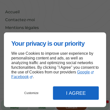
Accueil
Contactez-moi
Mentions légales
Plan du site
Your privacy is our priority
We use Cookies to improve user experience by
Haut de page
personalising content and ads, as well as
analyzing traffic and optimizing social networks
functionalities. By clicking "I Agree" you consent to
the use of Cookies from our providers
Google
Facebook
.
I AGREE
Customize
Menu
Infos
Contact