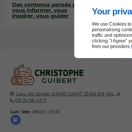
Des contenus pensés pour
Your priva
vous informer, vous
inspirer, vous guider
We use Cookies to
personalising conte
traffic and optimizi
clicking "I Agree" 
from our providers
Lieu-dit Sejole,
63490
SAINT JEAN EN VAL
09 74 56 43 11
Lun - Ven
: 08h00 - 17h30