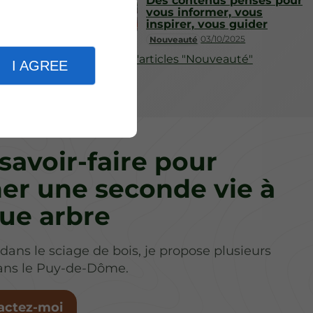
Des contenus pensés pour
vous informer, vous
inspirer, vous guider
03/10/2025
Nouveauté
Plus d'articles "Nouveauté"
I AGREE
savoir-faire pour
er une seconde vie à
ue arbre
 dans le sciage de bois, je propose plusieurs
dans le Puy-de-Dôme.
actez-moi