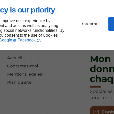
cy is our priority
 improve user experience by
Customize
nt and ads, as well as analyzing
ng social networks functionalities. By
you consent to the use of Cookies
Google
Facebook
.
Mon 
Accueil
donn
Contactez-moi
Mentions légales
chaq
Plan du site
Spécialisé
services 
Cont