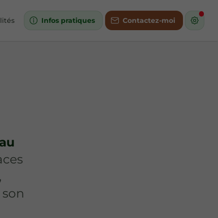
lités
Infos pratiques
Contactez-moi
 au
aces
,
t son