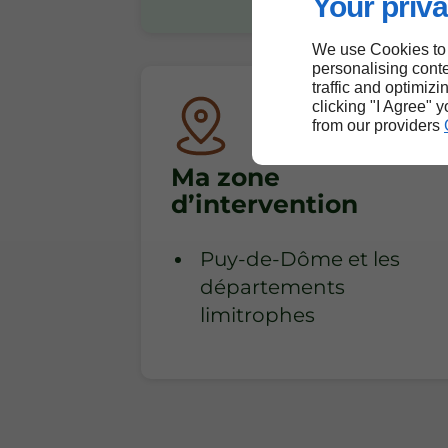
Your priva
We use Cookies to
personalising conte
traffic and optimizi
clicking "I Agree" 
from our providers
Ma zone
d’intervention
Puy-de-Dôme et les
départements
limitrophes