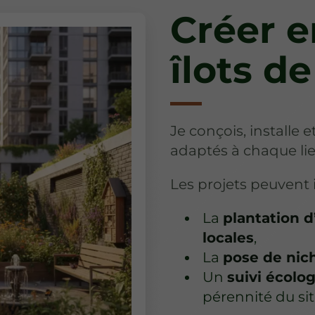
Créer 
îlots de
Je conçois, installe e
adaptés à chaque lie
Les projets peuvent i
La
planta
ti
on d
locales
,
La
pose de nich
Un
suivi écolo
pérennité du sit