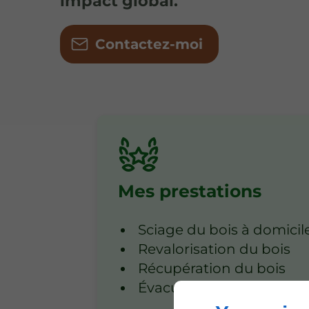
impact global.
Contactez-moi
Mes prestations
Sciage du bois à domicil
Revalorisation du bois
Récupération du bois
Évacuation des déchets 