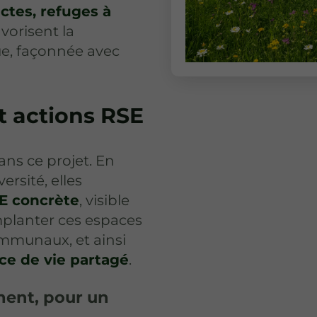
ectes, refuges à
avorisent la
ue, façonnée avec
t actions RSE
ans ce projet. En
ersité, elles
E concrète
, visible
mplanter ces espaces
communaux, et ainsi
ace de vie partagé
.
ment, pour un